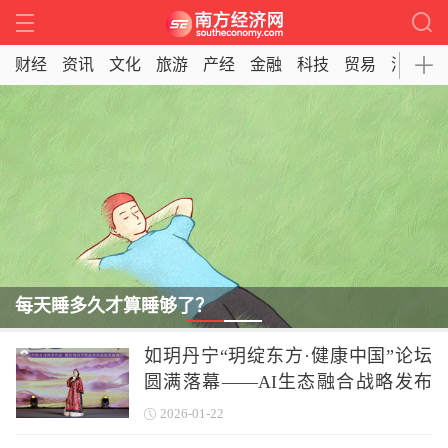
财经
资讯
文化
旅游
产经
金融
科技
贸易
消费
每天睡多久才算睡够了？
如玥丹宁“玥绽东方·健康中国”论坛
圆满落幕——AI生态融合战略发布
会暨新品发布会开启AI赋能康养新
2026-01-22
时代