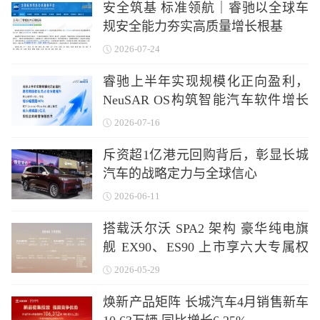
安全筑基 标准领航｜睿驰以全球车
规安全能力夯实高质量增长根基
2026-07-24
睿驰上半年实现规模化正向盈利，
NeuSAR OS构筑智能汽车软件增长
新引擎
2026-07-16
斥资超1亿港元回购背后，彰显长城
汽车的战略定力与全球信心
2026-06-11
搭载沃尔沃 SPA2 架构 豪华纯电旗
舰 EX90、ES90 上市享六大专属权
益
2026-05-29
焕新产品矩阵 长城汽车4月销售新车