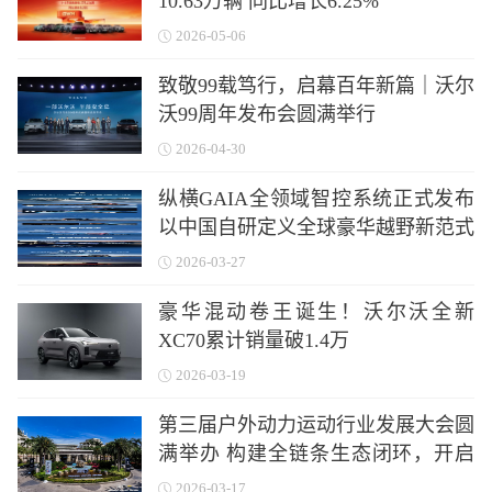
10.63万辆 同比增长6.25%
2026-05-06
致敬99载笃行，启幕百年新篇｜沃尔
沃99周年发布会圆满举行
2026-04-30
纵横GAIA全领域智控系统正式发布
以中国自研定义全球豪华越野新范式
2026-03-27
豪华混动卷王诞生！沃尔沃全新
XC70累计销量破1.4万
2026-03-19
第三届户外动力运动行业发展大会圆
满举办 构建全链条生态闭环，开启
户外动力运动黄金时代
2026-03-17