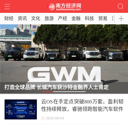
财经
资讯
文化
旅游
产经
金融
科技
贸易
消费
打造全球品牌 长城汽车获沙特金融界人士肯定
云OS在手定点突破800万套，盈利韧
性持续释放，睿驰领跑智能汽车软件
增长新周期
2026-08-04