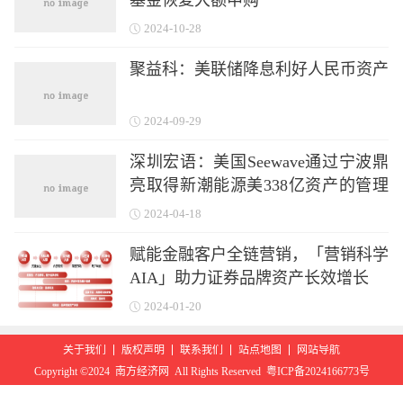
基金恢复大额申购
2024-10-28
聚益科：美联储降息利好人民币资产
2024-09-29
深圳宏语：美国Seewave通过宁波鼎
亮取得新潮能源美338亿资产的管理
权、控制权
2024-04-18
赋能金融客户全链营销，「营销科学
AIA」助力证券品牌资产长效增长
2024-01-20
关于我们
版权声明
联系我们
站点地图
网站导航
Copyright ©2024 南方经济网 All Rights Reserved 粤ICP备2024166773号