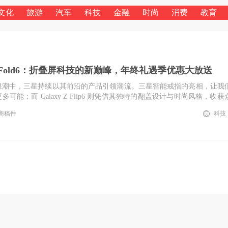
文化
旅游
汽车
科技
金融
时尚
消费
教育
y Z Fold6：折叠屏科技的新巅峰，年终礼遇季优惠大放送
浪潮中，三星持续以其前沿的产品引领潮流。三星智能戒指的亮相，让我
可能；而 Galaxy Z Flip6 则凭借其独特的翻盖设计与时尚风格，收获
，三星 Galaxy Z Fold6 重磅登场，更是将折叠屏手机的体验提升到了
商稿件
科技