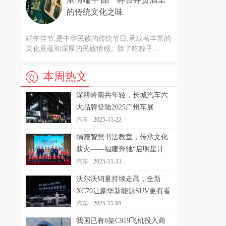
的传统文化之味
端午佳节,是中华民族的传统节日,承载着丰富的
文化意蕴和深厚的民族情感。除了吃粽子...
本周热文
深耕岭南共年轻，长城汽车六
大品牌登陆2025广州车展
汽车
2025-11-22
捐赠智慧书法教室，传承文化
薪火——福建奔驰“启明星计
划”走进三明市尤溪县
汽车
2025-11-13
沃尔沃销量持续走高，全新
XC70让豪华新能源SUV更有看
头
汽车
2025-11-01
我国已有8架C919飞机投入商