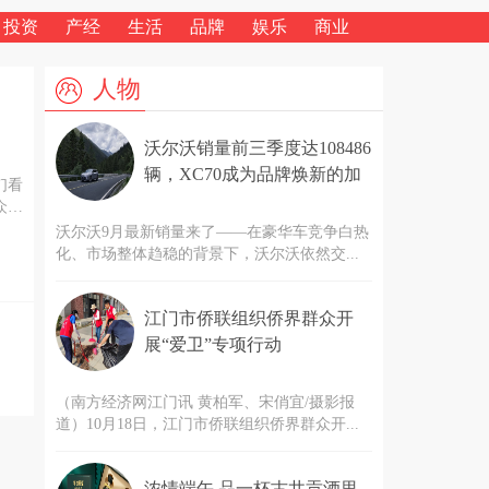
投资
产经
生活
品牌
娱乐
商业
人物
沃尔沃销量前三季度达108486
辆，XC70成为品牌焕新的加
们看
速引擎
众多
全新
沃尔沃9月最新销量来了——在豪华车竞争白热
化、市场整体趋稳的背景下，沃尔沃依然交...
江门市侨联组织侨界群众开
展“爱卫”专项行动
（南方经济网江门讯 黄柏军、宋俏宜/摄影报
道）10月18日，江门市侨联组织侨界群众开...
浓情端午 品一杯古井贡酒里