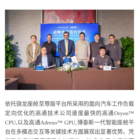
依托骁龙座舱至尊版平台所采用的面向汽车工作负载
定向优化的高通技术公司速度最快的高通Oryon™
CPU,以及高通Adreno™ GPU,博泰新一代智能座舱平
台在多模态交互等关键技术方面展现出显著优势‌。凭