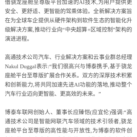
借骁龙座舱至尊版平台加速的AI技术,为用户提供更
安全、更舒适、更智能的驾乘体验。全新解决方案旨
在为全球车企提供从硬件架构到软件生态的智能化升
级解决方案,推动行业向“中央超算+区域控制”架构的
演进进程。
高通技术公司汽车、行业解决方案和云事业群总经理
Nakul Duggal表示:“我们很高兴与博泰携手,基于骁龙
座舱平台至尊版扩展合作关系。双方的深厚技术积累
和创新能力,将共同加速先进AI功能的落地,推动整个
汽车行业迈向更智能、更高效的未来。”
博泰车联网创始人、董事长应臻恺(应宜伦)强调:“高
通技术公司是智能网联汽车领域的技术引领者,骁龙
座舱平台至尊版的高性能与开放性,为博泰的软件创