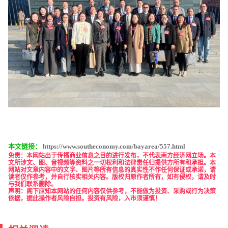
本文链接：
https://www.southeconomy.com/bayarea/557.html
免责
：本网站出于传播商业信息之目的进行发布，不代表南方经济网立场。本
文所涉文、图、音视频等资料之一切权利和法律责任归提供方所有和承担。本
网站对文章内容中的文字、图片等所有信息的真实性不作任何保证或承诺，请
读者仅作参考，并自行核实相关内容。版权归原作者所有，如有侵权，请及时
与我们联系删除。
声明：阁下应知本网站的任何内容仅供参考，不能做为投资、采购或行为决策
依据，据此操作者风险自担。投资有风险，入市须谨慎！