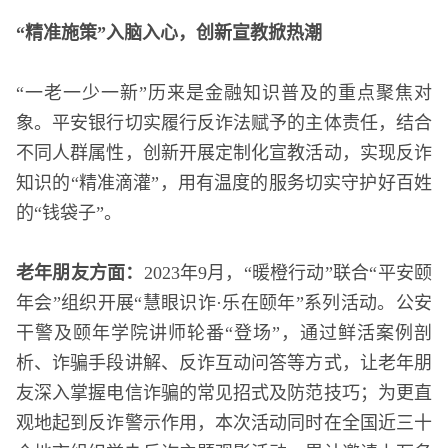
“精准
施策
”
入脑入心
，
创新宣教
掀热潮
“一老一少一新”历来是金融知识普及的重点聚焦对
象。平安银行切实履行反诈法赋予的主体责任，结合
不同人群属性，创新开展定制化宣教活动，实现反诈
知识的“精准滴灌”，用有温度的服务切实守护好百姓
的“钱袋子”。
老年朋友方面：
2023年9月，“暖橙行动”联合“平安颐
年会”组织开展“慧眼识诈·乐在颐年”系列活动。公安
干警及颐年学院讲师轮番“登场”，通过鲜活案例剖
析、诈骗手段讲解、反诈互动问答等方式，让老年朋
友深入掌握电信诈骗的常见招式及防范技巧；为更直
观地起到反诈警示作用，本次活动同时在全国近三十