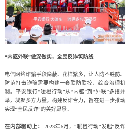
“
内驱外联
”
做深做实
，全民
反诈
筑防线
电信网络诈骗手段隐蔽、花样繁多，让人防不胜防。
防范打击诈骗需要构建一套联防联控、综合治理机
制。平安银行“暖橙行动”从“内驱”到“外联”多措并
举，凝聚多方力量，构建反诈合力，旨在进一步推动
实现“全民反诈”的美好愿景。
在
内部驱动上
：
2023年6月，“暖橙行动”发起“反诈