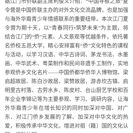
据江门市侨联副主席利俊义介绍：“中国寻根之旅”夏
令营是中国侨联主办的对外文化交流
品牌
，也是加强
与海外华裔青少年情感联系的重要纽带。本次江门夏
令营为期十天，以“青春同行•筑梦未来”为主题，将
结合江门的“侨”元素、人文景观等优越条件，依托著
名侨校五邑大学，精心安排富有“侨”文化特色的课程
与活动，以学习汉语、中华古诗词、茅龙书法、水墨
画、中华武术、粤菜制作和民间非遗手工制作，实地
参观侨乡文化名片——中国侨都华侨华人博物馆、梁
启超故居、陈白沙故居、梁赞故居，游赤坎古镇、启
明里古村落、古劳水乡、陈皮村、台山厨艺学校和百
年企业李锦记等为主要参观、学习、调研内容，让海
外华裔青少年在增长知识的同时加深对中国、对广
东、对江门侨乡发展的了解、加深对中华文化的热
爱，积极传承中华文化，增进对祖（籍）国的文化认