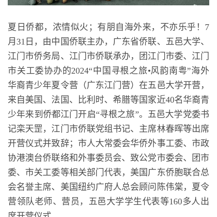
夏日侨都，浓情似火；有朋自海外来，不亦乐乎！7
月31日，由中国侨联主办，广东省侨联、五邑大学、
江门市侨务局、江门市侨联承办，团江门市委、江门
市关工委协办的2024“中国寻根之旅•风韵南粤”海外
华裔青少年夏令营（广东江门营）在五邑大学开营，
来自美国、法国、比利时、希腊等国家近40名华裔青
少年来到侨都江门开启“寻根之旅”。五邑大学党委书
记栾天罡，江门市侨联党组书记、主席林春晖等出席
开营仪式并致辞；市人大常委会华侨外事工委、市政
协港澳台侨联络和外事委员会、致公党市委会、团市
委、市关工委等相关部门代表，美国广东侨胞联合总
会名誉主席、美国纽约广府人总会顾问陈伟棠，夏令
营领队老师、营员，五邑大学学生代表等160多人出
席开营仪式。