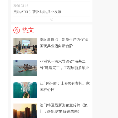
2026-03-16
潮玩AI双引擎驱动玩具业发展
2025-12-20
14城劲旅从化“筝”锋 “湾区绿谷”上演蓝天盛宴
热文
2025-11-14
潮玩新爆点！新质生产力促我
国际化、高精尖！2025金鸡湖创新创业大赛总
国玩具业迈向新台阶
决赛圆满落幕！
2025-11-03
亚洲第一深水导管架“海基二
2025年《财富》中国500强峰会将于上海盛大启
号”建造完工，工程刷新多项亚
幕
洲纪录
2025-11-03
江门检+侨：让乡愁有寄托、家
2025中国（长沙）民营企业科技创新发展大会
国驻心怀
成功举办
2025-10-20
澳门特区最新形象宣传片《澳
江门市侨联组织侨界群众开展“爱卫”专项行动
门：崭新现在 缔造未来》
2025-08-28