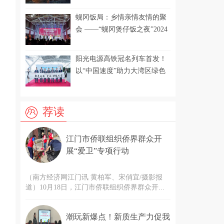
勇立潮头再出发——写在深圳经济特区建立45
蚬冈饭局：乡情亲情友情的聚
周年之际
会 ——“蚬冈煲仔饭之夜”2024
2025-08-26
年迎春活动侧记
豫园股份2025年半年报出炉：核心业务企稳复
阳光电源高铁冠名列车首发！
苏，加速结构调整把握消费新机遇
以“中国速度”助力大湾区绿色
2025-07-18
发展
生活多给“励”！2025年建行生活“717美好生活
节”火热开启
荐读
2025-06-12
科普: 吸引宠物多喝水，从能救鱼的增氧技术说
江门市侨联组织侨界群众开
起
展“爱卫”专项行动
2025-05-30
珠海航展法兰克福展览有限公司成立全新合资
（南方经济网江门讯 黄柏军、宋俏宜/摄影报
公司助力推动中国航天航空技术发展
道）10月18日，江门市侨联组织侨界群众开...
潮玩新爆点！新质生产力促我