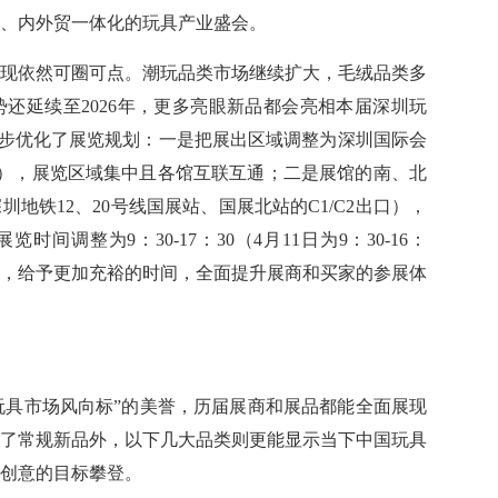
、内外贸一体化的玩具产业盛会。
场表现依然可圈可点。潮玩品类市场继续扩大，毛绒品类多
势还延续至2026年，更多亮眼新品都会亮相本届深圳玩
步优化了展览规划：一是把展出区域调整为深圳国际会
7号馆），展览区域集中且各馆互联互通；二是展馆的南、北
地铁12、20号线国展站、国展北站的C1/C2出口），
间调整为9：30-17：30（4月11日为9：30-16：
求，给予更加充裕的时间，全面提升展商和买家的参展体
玩具市场风向标”的美誉，历届展商和展品都能全面展现
会除了常规新品外，以下几大品类则更能显示当下中国玩具
创意的目标攀登。