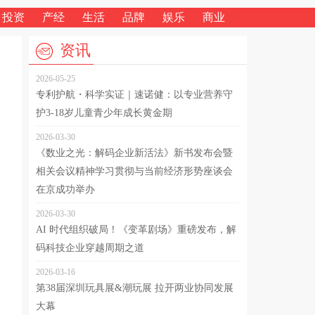
投资
产经
生活
品牌
娱乐
商业
资讯
2026-05-25
专利护航・科学实证｜速诺健：以专业营养守
护3-18岁儿童青少年成长黄金期
2026-03-30
《数业之光：解码企业新活法》新书发布会暨
相关会议精神学习贯彻与当前经济形势座谈会
在京成功举办
2026-03-30
AI 时代组织破局！《变革剧场》重磅发布，解
码科技企业穿越周期之道
2026-03-16
第38届深圳玩具展&潮玩展 拉开两业协同发展
大幕