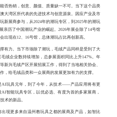
能否热销，创意、颜值、质量缺一不可。当下这个品类
澳大湾区所代表的先进技术与创意源泉。因应产业及市
新展商参与，从2024年的潮玩专区，到2025年的潮玩
展亲历了中国潮玩产业的崛起。2026年展会除了14号馆
会出现在12、16号馆，总体潮玩占比再创新高。
撑有力。当下市场除了潮玩，毛绒产品同样是受到了大
展毛绒企业数持续增加，总参展面积同比上升147%。年
等新兴毛绒产区开展招展工作，得到了当地相关协会、
作，给毛绒品类和一众展商的发展更加有力的支撑。
年是AI玩具元年，到了今年，从技术——产品应用将有更
设AI智能玩具专区，以优必选、有度为首的多家展商，
I技术的新品。
将出现更多来自温州教玩具之都的展商及产品，如智比