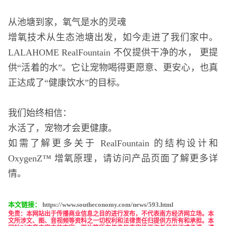
从池塘到家，氧⽓是⽔的灵魂
增氧技术从⽣态池塘出发，如今⾛进了我们家中。
LALAHOME RealFountain 不仅提供⼲净的⽔， 更提
供“活着的⽔”。它让宠物喝得更愿意、更安⼼，也真
正达成了“健康饮⽔”的⽬标。
我们始终相信：
⽔活了，宠物才会更健康。
如需了解更多关于 RealFountain 的结构设计和
OxygenZ™ 增氧原理，请访问产品⻚⾯了解更多详
情。
本文链接：
https://www.southeconomy.com/news/593.html
免责
：本网站出于传播商业信息之目的进行发布，不代表南方经济网立场。本
文所涉文、图、音视频等资料之一切权利和法律责任归提供方所有和承担。本