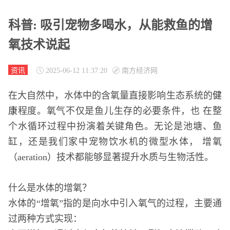
科普: 吸引宠物多喝水，从能救鱼的增
氧技术说起
资讯
2025-06-12 11:37:20
南方经济网
在⼤⾃然中，⽔体中的含氧量直接影响⽣态系统的
健
康
程度。氧⽓不仅是⻥⼉⽣存的必要条件，也 在整
个⽔循环过程中扮演着关键⻆⾊。⽆论是池塘、⻥
缸，还是我们家中宠物饮⽔机的微型⽔体， 增氧
（aeration）技术都能够显著提升⽔质与⽣物活性。
什么是⽔体的增氧？
⽔体的“增氧”指的是向⽔中引⼊氧⽓的过程，主要通
过两种⽅式实现：