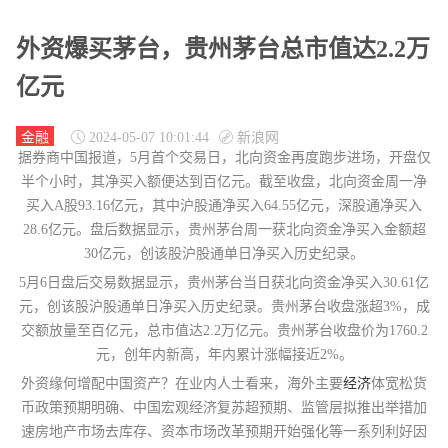
外资爆买茅台，贵州茅台总市值达2.2万
亿元
金融
2024-05-07 10:01:44
新浪网
据券商中国报道，5月首个交易日，北向资金再度跑步进场，开盘仅
半个小时，其净买入额便达到百亿元。截至收盘，北向资金周一净
买入A股93.16亿元，其中沪股通净买入64.55亿元，深股通净买入
28.6亿元。盘后数据显示，贵州茅台周一获北向资金净买入金额超
30亿元，创该股沪股通单日净买入历史纪录。
5月6日盘后交易数据显示，贵州茅台当日获北向资金净买入30.61亿
元，创该股沪股通单日净买入历史纪录。贵州茅台收盘涨超3%，成
交额放量至百亿元，总市值达2.2万亿元。贵州茅台收盘价为1760.2
元，创年内新高，年内累计涨幅接近2%。
外资缘何增配中国资产？在业内人士看来，海外主要
经济
体宽松货
币政策预期明确、中国宏观经济复苏超预期、监管层拟推出举措加
速房地产市场去库存、资本市场改革预期开始强化等一系列利好因